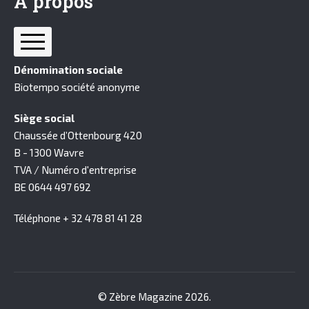
À propos
FAQ
Nous contacter
Mes informations
Dénomination sociale
Qui sommes nous ?
Biotempo société anonyme
Nos engagements
Siège social
Confidentialité des Données
Chaussée d’Ottenbourg 420
CGV
B - 1300 Wavre
TVA / Numéro d'entreprise
BE 0644 497 692
Téléphone + 32 478 81 41 28
© Zèbre Magazine 2026.