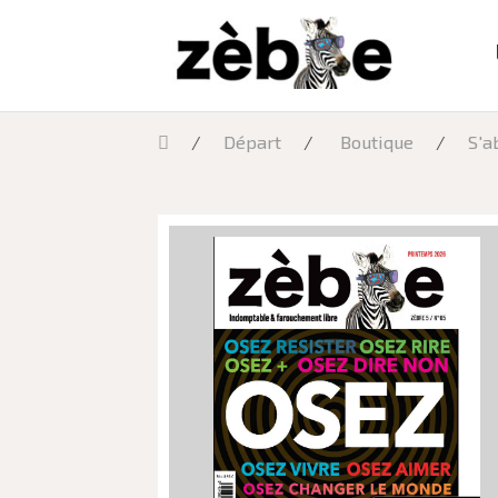
Départ
Boutique
S'a