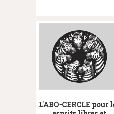
L'ABO-CERCLE pour l
esprits libres et